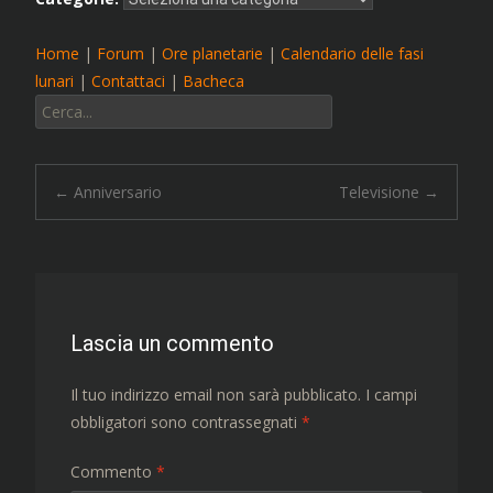
Home
|
Forum
|
Ore planetarie
|
Calendario delle fasi
lunari
|
Contattaci
|
Bacheca
Cerca:
Navigazione
←
Anniversario
Televisione
→
articolo
Lascia un commento
Il tuo indirizzo email non sarà pubblicato.
I campi
obbligatori sono contrassegnati
*
Commento
*