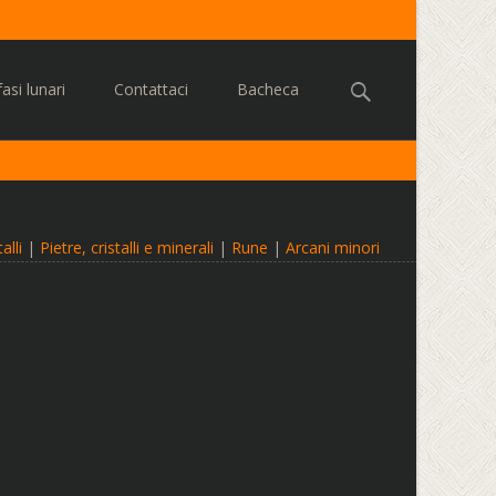
Cerca:
asi lunari
Contattaci
Bacheca
alli
|
Pietre, cristalli e minerali
|
Rune
|
Arcani minori