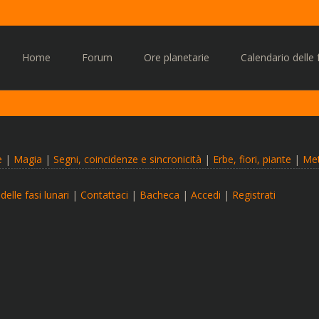
Vai
al
Home
Forum
Ore planetarie
Calendario delle f
contenuto
e
|
Magia
|
Segni, coincidenze e sincronicità
|
Erbe, fiori, piante
|
Met
delle fasi lunari
|
Contattaci
|
Bacheca
|
Accedi
|
Registrati