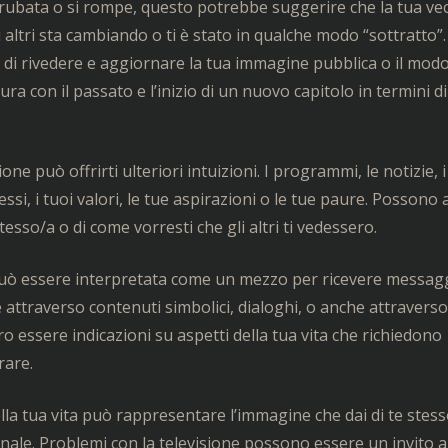
ne rubata o si rompe, questo potrebbe suggerire che la tua ve
 altri sta cambiando o ti è stato in qualche modo “sottratto”
i rivedere e aggiornare la tua immagine pubblica o il modo i
a con il passato e l’inizio di un nuovo capitolo in termini di
ne può offrirti ulteriori intuizioni. I programmi, le notizie, i 
essi, i tuoi valori, le tue aspirazioni o le tue paure. Possono
esso/a o di come vorresti che gli altri ti vedessero.
e può essere interpretata come un mezzo per ricevere messag
attraverso contenuti simbolici, dialoghi, o anche attraverso
o essere indicazioni su aspetti della tua vita che richiedono
rare.
lla tua vita può rappresentare l’immagine che dai di te stess
nale. Problemi con la televisione possono essere un invito a