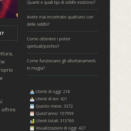
Quanti e quali tipi di siddhi esistono?
Avete mai incontrato qualcuno con
delle siddhi?
17
Come ottenere i poteri
spirituali/psichici?
ottura,
Come funzionano gli allontanamenti
ine
in magia?
Proprio
he
Utenti di oggi: 218
Utenti di ieri: 421
si
Questo mese: 3372
 offrire
Quest'anno: 107909
Utenti totali: 315760
Visualizzazioni di oggi: 427