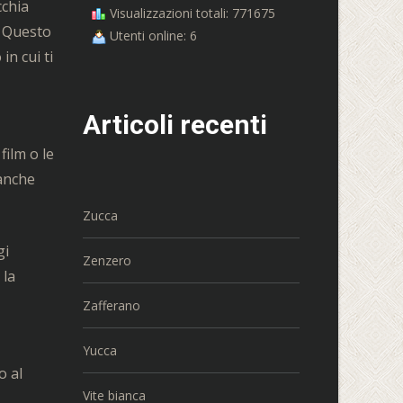
cchia
Visualizzazioni totali: 771675
. Questo
Utenti online: 6
n cui ti
Articoli recenti
film o le
 anche
Zucca
gi
Zenzero
 la
Zafferano
Yucca
o al
Vite bianca