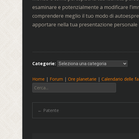
esaminare e potenzialmente a modificare l’imma
comprendere meglio il tuo modo di autoespress
apportare nella tua presentazione personale 
Categorie:
Home
|
Forum
|
Ore planetarie
|
Calendario delle fas
Cerca:
Navigazione
←
Patente
articolo