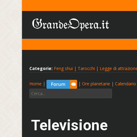
Categorie:
Feng shui
|
Tarocchi
|
Legge di attrazion
Home
|
|
Ore planetarie
|
Calendario 
Cerca:
Televisione