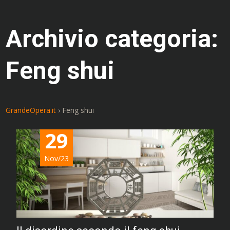
Archivio categoria:
Feng shui
GrandeOpera.it
›
Feng shui
29
Nov/23