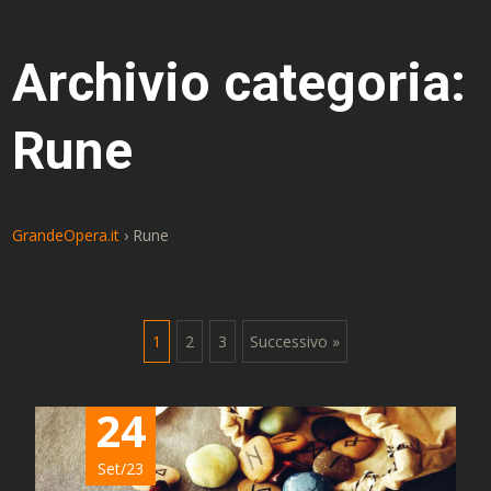
Archivio categoria:
Rune
GrandeOpera.it
›
Rune
Navigazione
1
2
3
Successivo »
articoli
24
Set/23