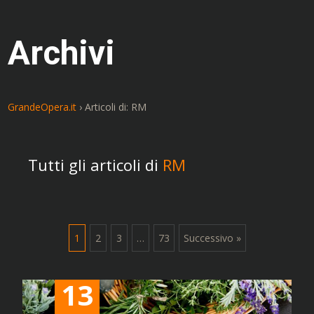
Archivi
GrandeOpera.it
›
Articoli di: RM
Tutti gli articoli di
RM
Navigazione
1
2
3
…
73
Successivo »
articoli
13