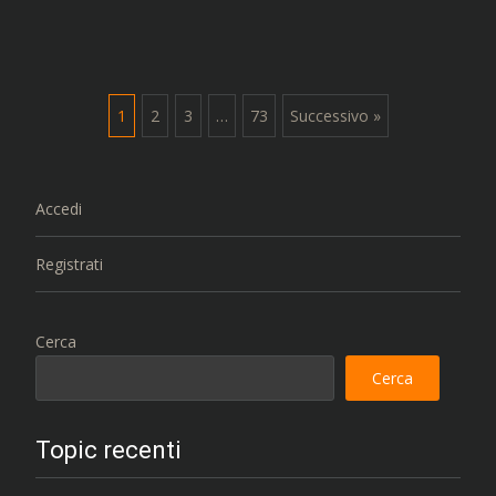
Navigazione
1
2
3
…
73
Successivo »
articoli
Accedi
Registrati
Cerca
Cerca
Topic recenti