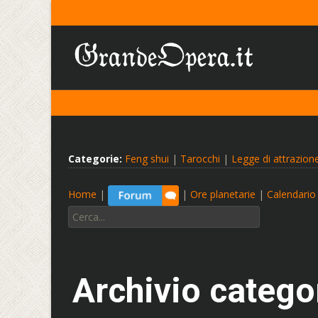
Categorie:
Feng shui
|
Tarocchi
|
Legge di attrazion
Home
|
|
Ore planetarie
|
Calendario 
Cerca:
Archivio catego