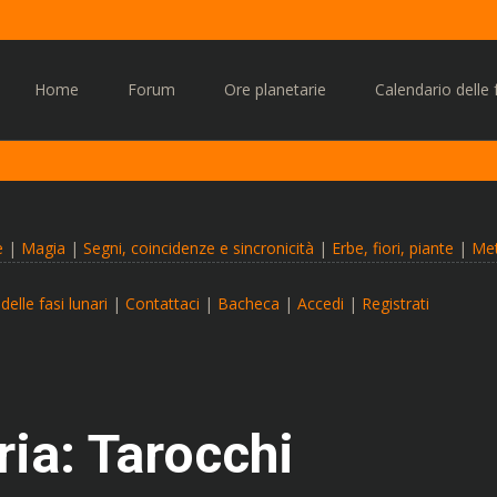
Vai
al
Home
Forum
Ore planetarie
Calendario delle f
contenuto
e
|
Magia
|
Segni, coincidenze e sincronicità
|
Erbe, fiori, piante
|
Met
delle fasi lunari
|
Contattaci
|
Bacheca
|
Accedi
|
Registrati
ria: Tarocchi