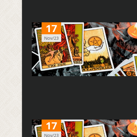
17
Nov/23
17
Nov/23