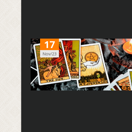
17
Nov/23