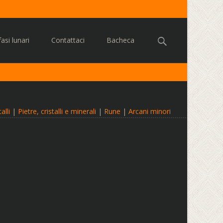
Cerca:
asi lunari
Contattaci
Bacheca
alli
|
Pietre, cristalli e minerali
|
Rune
|
Arcani minori