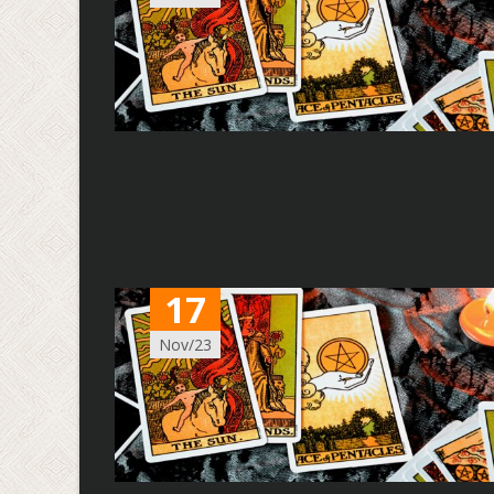
17
Nov/23