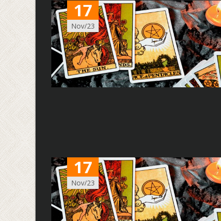
17
Nov/23
17
Nov/23