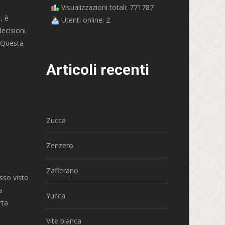
Visualizzazioni totali: 771787
, è
Utenti online: 2
ecisioni
. Questa
Articoli recenti
Zucca
Zenzero
Zafferano
esso visto
a
Yucca
rta
Vite bianca