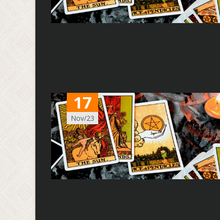
17
Nov/23