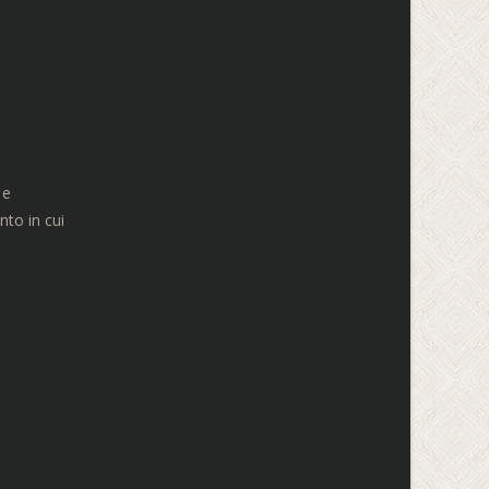
 e
to in cui