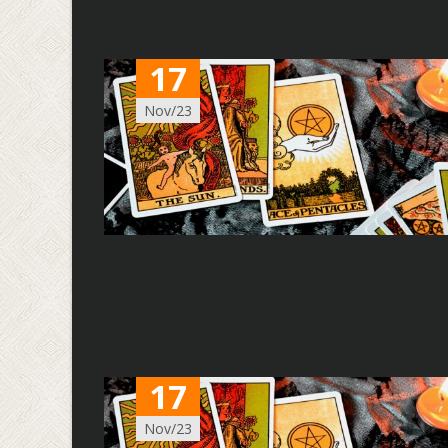
17
Nov/23
17
Nov/23