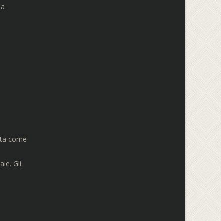
 a
enta come
le. Gli