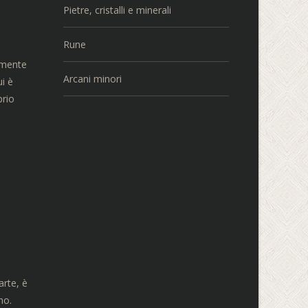
Pietre, cristalli e minerali
Rune
nemente
Arcani minori
ui è
prio
arte, è
no.