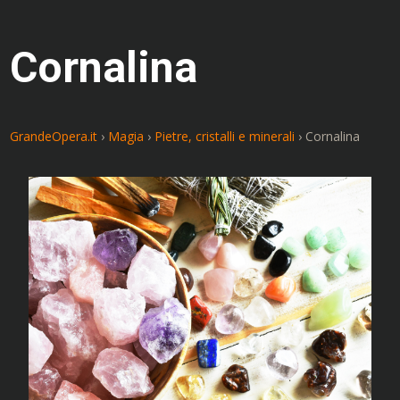
Cornalina
GrandeOpera.it
›
Magia
›
Pietre, cristalli e minerali
›
Cornalina