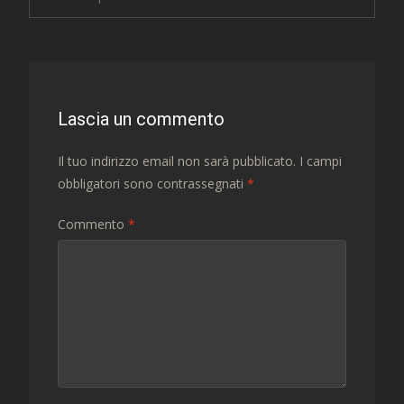
Navigazione
articolo
Lascia un commento
Il tuo indirizzo email non sarà pubblicato.
I campi
obbligatori sono contrassegnati
*
Commento
*