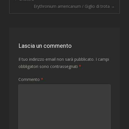
Navigazione
Erythronium americanum / Giglio di trota
→
articolo
Lascia un commento
Il tuo indirizzo email non sarà pubblicato.
I campi
obbligatori sono contrassegnati
*
Commento
*