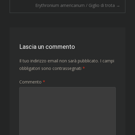
Navigazione
Erythronium americanum / Giglio di trota
→
articolo
Lascia un commento
Il tuo indirizzo email non sarà pubblicato.
I campi
obbligatori sono contrassegnati
*
Commento
*