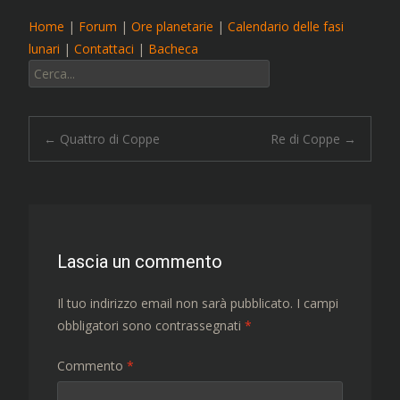
Home
|
Forum
|
Ore planetarie
|
Calendario delle fasi
lunari
|
Contattaci
|
Bacheca
Cerca:
Navigazione
←
Quattro di Coppe
Re di Coppe
→
articolo
Lascia un commento
Il tuo indirizzo email non sarà pubblicato.
I campi
obbligatori sono contrassegnati
*
Commento
*