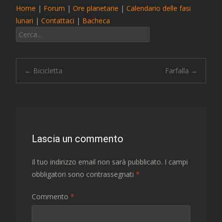
Home
|
Forum
|
Ore planetarie
|
Calendario delle fasi
lunari
|
Contattaci
|
Bacheca
Cerca:
Navigazione
←
Bicicletta
Farfalla
→
articolo
Lascia un commento
Il tuo indirizzo email non sarà pubblicato.
I campi
obbligatori sono contrassegnati
*
Commento
*