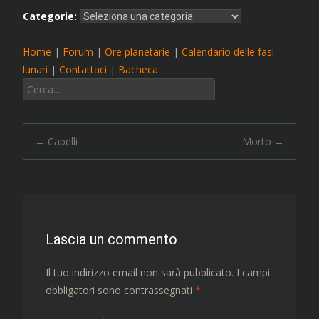
Categorie:
Home
|
Forum
|
Ore planetarie
|
Calendario delle fasi
lunari
|
Contattaci
|
Bacheca
Cerca:
Navigazione
←
Capelli
Morto
→
articolo
Lascia un commento
Il tuo indirizzo email non sarà pubblicato.
I campi
obbligatori sono contrassegnati
*