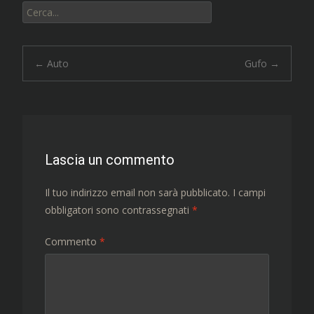
Cerca:
Navigazione
←
Auto
Gufo
→
articolo
Lascia un commento
Il tuo indirizzo email non sarà pubblicato.
I campi
obbligatori sono contrassegnati
*
Commento
*