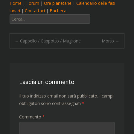
Home
|
Forum
|
Ore planetarie
|
Calendario delle fasi
lunari
|
Contattaci
|
Bacheca
Cerca:
Navigazione
←
Cappello / Cappotto / Maglione
Morto
→
articolo
Lascia un commento
Il tuo indirizzo email non sarà pubblicato.
I campi
obbligatori sono contrassegnati
*
Commento
*