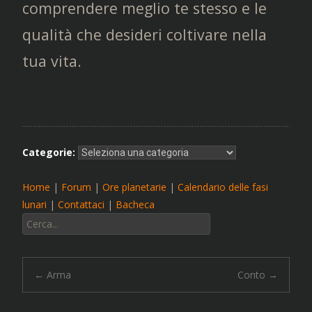
comprendere meglio te stesso e le
qualità che desideri coltivare nella
tua vita.
Categorie:
Home
|
Forum
|
Ore planetarie
|
Calendario delle fasi
lunari
|
Contattaci
|
Bacheca
Cerca:
Navigazione
←
Arma
Conto
→