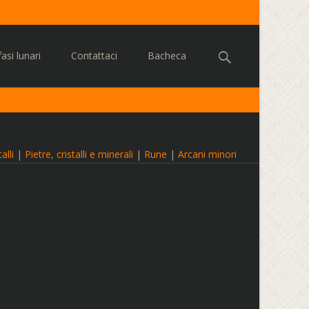
Cerca:
asi lunari
Contattaci
Bacheca
alli
|
Pietre, cristalli e minerali
|
Rune
|
Arcani minori