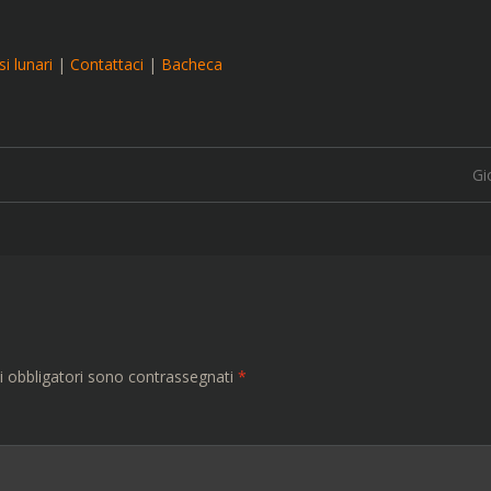
i lunari
|
Contattaci
|
Bacheca
Gi
i obbligatori sono contrassegnati
*