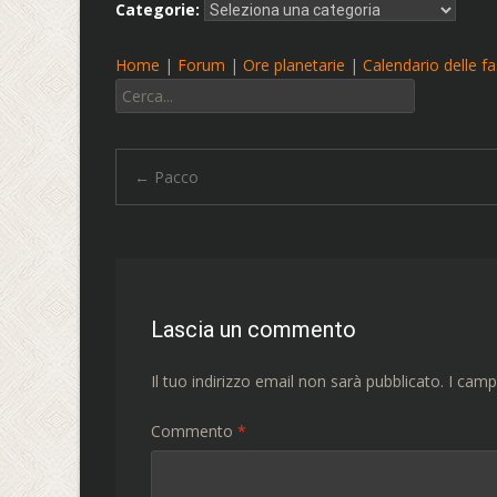
Categorie:
Home
|
Forum
|
Ore planetarie
|
Calendario delle fas
Cerca:
Navigazione
←
Pacco
articolo
Lascia un commento
Il tuo indirizzo email non sarà pubblicato.
I camp
Commento
*