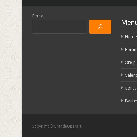
Cerca
Men
Home
Foru
Ore pl
Calend
Conta
Bache
Copyright © GrandeOpera.it