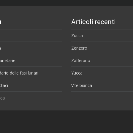
u
Articoli recenti
Zucca
m
Zenzero
anetarie
Zafferano
ario delle fasi lunari
Yucca
ttaci
Vite bianca
ca