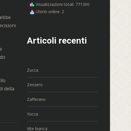
Visualizzazioni totali: 771300
Utenti online: 2
rebbe
ecisioni
Articoli recenti
e
ndo
Zucca
llo
Zenzero
i della
Zafferano
Yucca
Vite bianca