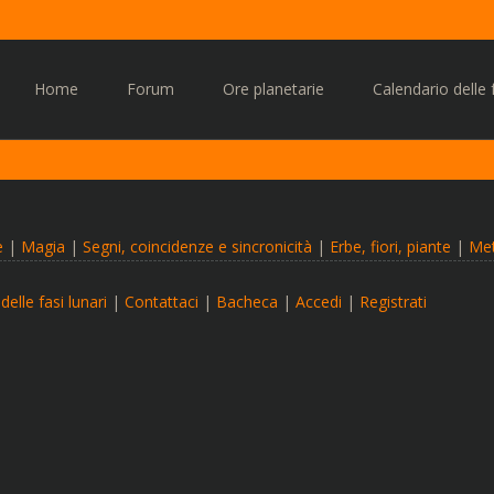
Vai
al
Home
Forum
Ore planetarie
Calendario delle f
contenuto
e
|
Magia
|
Segni, coincidenze e sincronicità
|
Erbe, fiori, piante
|
Met
delle fasi lunari
|
Contattaci
|
Bacheca
|
Accedi
|
Registrati