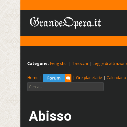
Categorie:
Feng shui
|
Tarocchi
|
Legge di attrazion
Home
|
|
Ore planetarie
|
Calendario 
Cerca:
Abisso