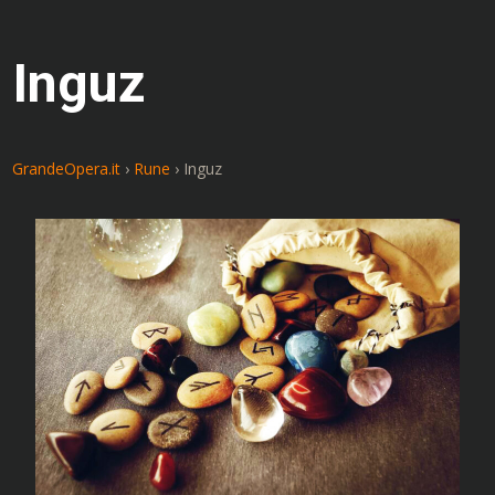
Inguz
GrandeOpera.it
›
Rune
›
Inguz