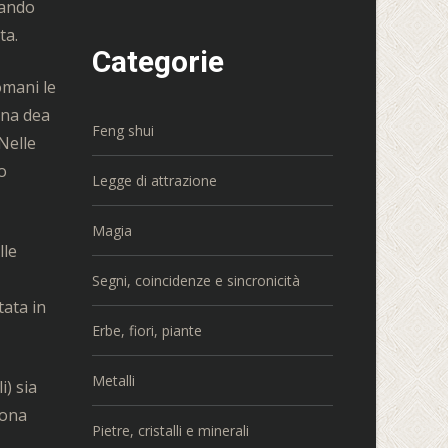
rando
ta.
Categorie
omani le
una dea
Feng shui
Nelle
o
Legge di attrazione
Magia
lle
Segni, coincidenze e sincronicità
tata in
Erbe, fiori, piante
Metalli
i) sia
uona
Pietre, cristalli e minerali