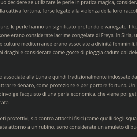
uo decidere se utilizzare le perle in pratica magica, conside
a cattiva fortuna, forse legate alla violenza della loro raccol
ture, le perle hanno un significato profondo e variegato. I R
sone erano considerate lacrime congelate di Freya. In Siria, 
te culture mediterranee erano associate a divinità femminili. 
 ai draghi e considerate come gocce di pioggia cadute dal ciel
o associate alla Luna e quindi tradizionalmente indossate da
attrarre denaro, come protezione e per portare fortuna. Un
involge l’acquisto di una perla economica, che viene poi get
rata.
protettivi, sia contro attacchi fisici (come quelli degli squal
tate attorno a un rubino, sono considerate un amuleto di b