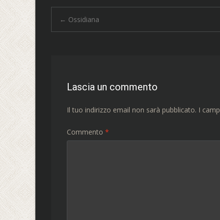
Navigazione
←
Ossidiana
articolo
Lascia un commento
Il tuo indirizzo email non sarà pubblicato.
I camp
Commento
*