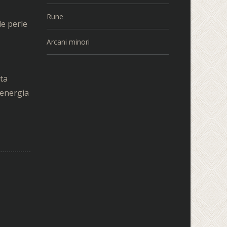
Rune
le perle
Arcani minori
sta
’energia