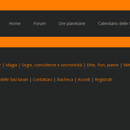
Vai
al
Home
Forum
Ore planetarie
Calendario delle f
contenuto
e
|
Magia
|
Segni, coincidenze e sincronicità
|
Erbe, fiori, piante
|
Met
delle fasi lunari
|
Contattaci
|
Bacheca
|
Accedi
|
Registrati