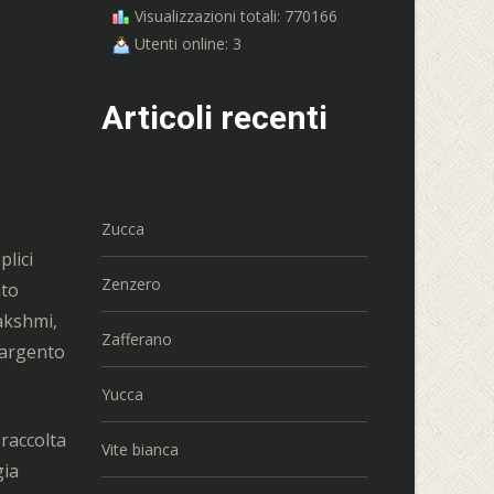
Visualizzazioni totali: 770166
Utenti online: 3
Articoli recenti
Zucca
lici
Zenzero
nto
Lakshmi,
Zafferano
o argento
Yucca
 raccolta
Vite bianca
gia