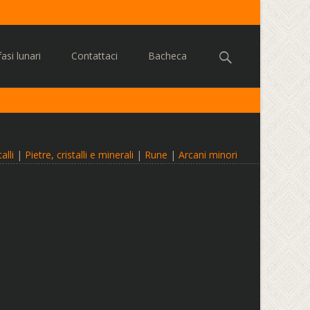
Cerca:
asi lunari
Contattaci
Bacheca
alli
|
Pietre, cristalli e minerali
|
Rune
|
Arcani minori