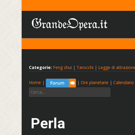
Categorie:
Feng shui
|
Tarocchi
|
Legge di attrazion
Home
|
|
Ore planetarie
|
Calendario 
Cerca:
Perla