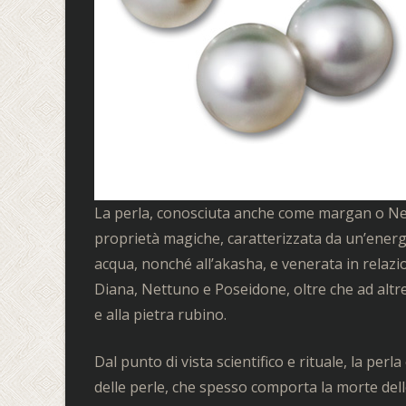
La perla, conosciuta anche come margan o Neam
proprietà magiche, caratterizzata da un’energi
acqua, nonché all’akasha, e venerata in relazion
Diana, Nettuno e Poseidone, oltre che ad altre
e alla pietra rubino.
Dal punto di vista scientifico e rituale, la perl
delle perle, che spesso comporta la morte delle