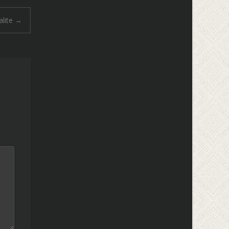
alite
→