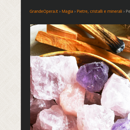
GrandeOpera.it
›
Magia
›
Pietre, cristalli e minerali
›
Pe