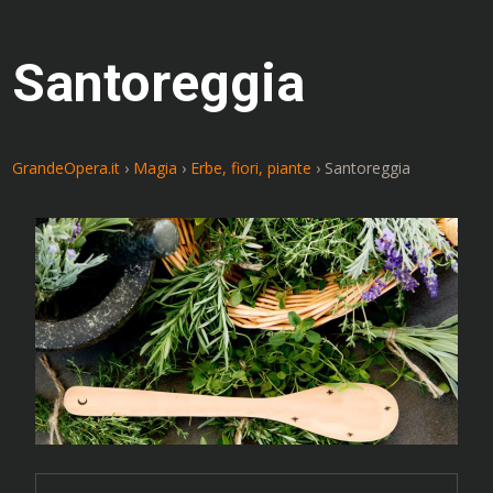
Santoreggia
GrandeOpera.it
›
Magia
›
Erbe, fiori, piante
›
Santoreggia