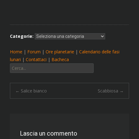
Categorie:
Home
|
Forum
|
Ore planetarie
|
Calendario delle fasi
lunari
|
Contattaci
|
Bacheca
Cerca:
Navigazione
←
Salice bianco
Scabbiosa
→
articolo
Lascia un commento