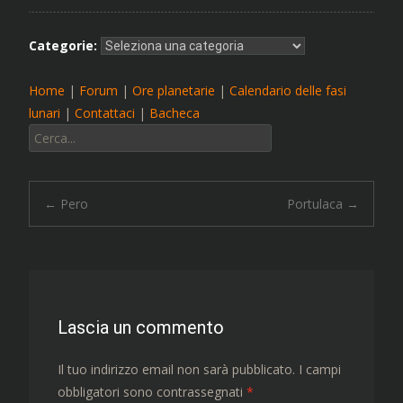
Categorie:
Home
|
Forum
|
Ore planetarie
|
Calendario delle fasi
lunari
|
Contattaci
|
Bacheca
Cerca:
Navigazione
←
Pero
Portulaca
→
articolo
Lascia un commento
Il tuo indirizzo email non sarà pubblicato.
I campi
obbligatori sono contrassegnati
*