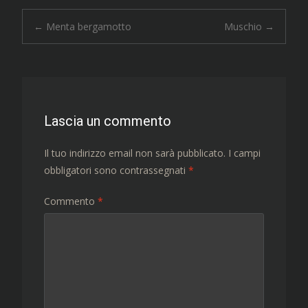
Navigazione
←
Menta bergamotto
Muschio
→
articolo
Lascia un commento
Il tuo indirizzo email non sarà pubblicato.
I campi
obbligatori sono contrassegnati
*
Commento
*