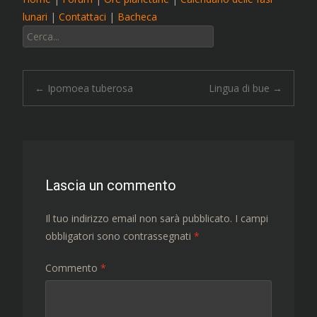
lunari
|
Contattaci
|
Bacheca
Cerca:
Navigazione
←
Ipomoea tuberosa
Lingua di bue
→
articolo
Lascia un commento
Il tuo indirizzo email non sarà pubblicato.
I campi
obbligatori sono contrassegnati
*
Commento
*