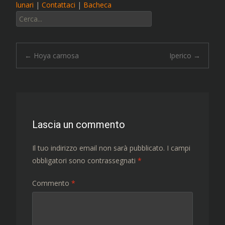
lunari
|
Contattaci
|
Bacheca
Cerca:
Navigazione
←
Hoya carnosa
Iperico
→
articolo
Lascia un commento
Il tuo indirizzo email non sarà pubblicato.
I campi
obbligatori sono contrassegnati
*
Commento
*