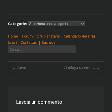
Categorie:
Home
|
Forum
|
Ore planetarie
|
Calendario delle fasi
lunari
|
Contattaci
|
Bacheca
Cerca:
Navigazione
←
Carvo
Cimifuga racemosa
→
articolo
Lascia un commento