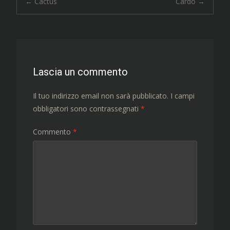
Navigazione
←
Cactus
Cardo
→
articolo
Lascia un commento
Il tuo indirizzo email non sarà pubblicato.
I campi
obbligatori sono contrassegnati
*
Commento
*