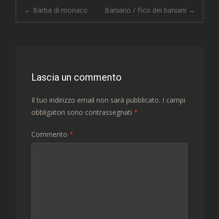
Navigazione
←
Barba di monaco
Baniano / Fico dei baniani
→
articolo
Lascia un commento
Il tuo indirizzo email non sarà pubblicato.
I campi
obbligatori sono contrassegnati
*
Commento
*