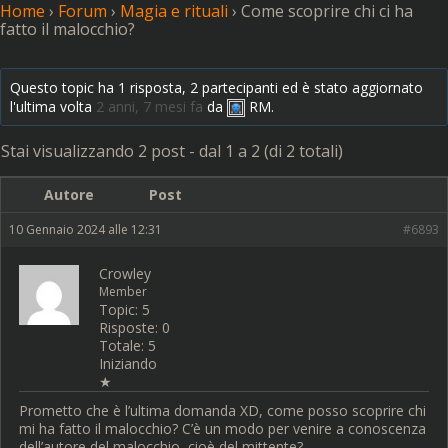
Home
›
Forum
›
Magia e rituali
›
Come scoprire chi ci ha
fatto il malocchio?
Questo topic ha 1 risposta, 2 partecipanti ed è stato aggiornato
l'ultima volta
2 anni, 7 mesi fa
da
RM.
Stai visualizzando 2 post - dal 1 a 2 (di 2 totali)
Autore
Post
10 Gennaio 2024 alle 12:31
#6893
Crowley
Member
Topic: 5
Risposte: 0
Totale: 5
Iniziando
★
Prometto che è l’ultima domanda XD, come posso scoprire chi
mi ha fatto il malocchio? C’è un modo per venire a conoscenza
dell’autore del malocchio, cioè del mittente?